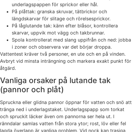
underlagspappen för sprickor eller hål.
På plåttak: granska skruvar, tätbrickor och
längdskarvar för slitage och rörelsesprickor.
På låglutande tak: känn efter blåsor, kontrollera
skarvar, uppvik mot vägg och takbrunnar.
Spola kontrollerat med slang uppifrån och ned: jobba
i zoner och observera var det börjar droppa.
Vattentest kräver två personer, en ute och en på vinden.
Avbryt vid minsta inträngning och markera exakt punkt för
åtgärd.
Vanliga orsaker på lutande tak
(pannor och plåt)
Spruckna eller glidna pannor öppnar för vatten och snö att
tränga ned i underlagstaket. Underlagspapp som torkat
och spruckit läcker även om pannorna ser hela ut. I
ränndalar samlas vatten från stora ytor; rost, löv eller fel
lagda överlapp är vanliga problem. Vid nock kan trasiga