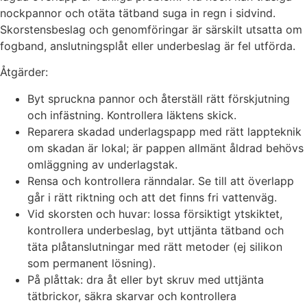
nockpannor och otäta tätband suga in regn i sidvind.
Skorstensbeslag och genomföringar är särskilt utsatta om
fogband, anslutningsplåt eller underbeslag är fel utförda.
Åtgärder:
Byt spruckna pannor och återställ rätt förskjutning
och infästning. Kontrollera läktens skick.
Reparera skadad underlagspapp med rätt lappteknik
om skadan är lokal; är pappen allmänt åldrad behövs
omläggning av underlagstak.
Rensa och kontrollera ränndalar. Se till att överlapp
går i rätt riktning och att det finns fri vattenväg.
Vid skorsten och huvar: lossa försiktigt ytskiktet,
kontrollera underbeslag, byt uttjänta tätband och
täta plåtanslutningar med rätt metoder (ej silikon
som permanent lösning).
På plåttak: dra åt eller byt skruv med uttjänta
tätbrickor, säkra skarvar och kontrollera