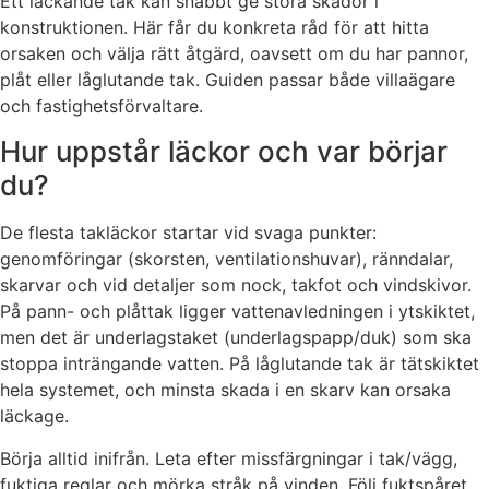
Ett läckande tak kan snabbt ge stora skador i
konstruktionen. Här får du konkreta råd för att hitta
orsaken och välja rätt åtgärd, oavsett om du har pannor,
plåt eller låglutande tak. Guiden passar både villaägare
och fastighetsförvaltare.
Hur uppstår läckor och var börjar
du?
De flesta takläckor startar vid svaga punkter:
genomföringar (skorsten, ventilationshuvar), ränndalar,
skarvar och vid detaljer som nock, takfot och vindskivor.
På pann- och plåttak ligger vattenavledningen i ytskiktet,
men det är underlagstaket (underlagspapp/duk) som ska
stoppa inträngande vatten. På låglutande tak är tätskiktet
hela systemet, och minsta skada i en skarv kan orsaka
läckage.
Börja alltid inifrån. Leta efter missfärgningar i tak/vägg,
fuktiga reglar och mörka stråk på vinden. Följ fuktspåret