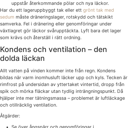
uppstår återkommande pölar och nya läckor.
Har du ett lageruppbyggt tak eller ett
grönt tak med
sedum
måste dräneringslager, rotskydd och tätskikt
samverka. Fel i dränering eller genomföringar under
växtlagret gör läckor svårupptäckta. Lyft bara det lager
som krävs och återställ i rätt ordning.
Kondens och ventilation – den
dolda läckan
Allt vatten på vinden kommer inte från regn. Kondens
bildas när varm inomhusluft läcker upp och kyls. Tecken är
rimfrost på undersidan av yttertaket vintertid, dropp från
spik och mörka fläckar utan tydlig inträngningspunkt. Då
hjälper inte mer tätningsmassa – problemet är luftläckage
och otillräcklig ventilation.
Åtgärder:
Se över ångspärr och genomföringar i