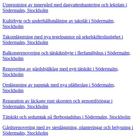
Upprustning av innergård med dagvattenhantering och lekplats i
Södermalm, Stockholm
Kulörbyte och underhållsmålning av takplåt i Södermalm,
Stockholm
Takomläggning med nya tegelpannor på sekelskiftesfastighet i
Södermalm, Stockholm
Balkongrenovering och tätskiktsbyte i flerfamiljshus i Södermalm,
Stockholm
Renovering av gårdsbjälklag med nytt tätskikt i Södermalm,
Stockholm
Omläggning av papptak med nya plåtbeslag i Södermalm,
Stockholm
Reparation av läckage runt skorsten och genomföringar i
Södermalm, Stockholm
Tätskikt och sedumtak på flerbostadshus i Södermalm, Stockholm
Gårdsrenovering med ny stenläggning, planteringar och belysning i
Södermalm, Stockholm