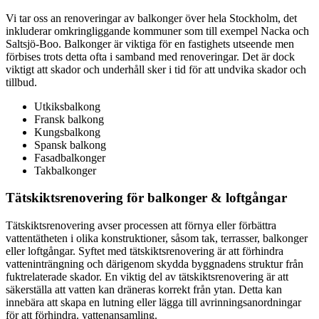
Vi tar oss an renoveringar av balkonger över hela Stockholm, det
inkluderar omkringliggande kommuner som till exempel Nacka och
Saltsjö-Boo. Balkonger är viktiga för en fastighets utseende men
förbises trots detta ofta i samband med renoveringar. Det är dock
viktigt att skador och underhåll sker i tid för att undvika skador och
tillbud.
Utkiksbalkong
Fransk balkong
Kungsbalkong
Spansk balkong
Fasadbalkonger
Takbalkonger
Tätskiktsrenovering för balkonger & loftgångar
Tätskiktsrenovering avser processen att förnya eller förbättra
vattentätheten i olika konstruktioner, såsom tak, terrasser, balkonger
eller loftgångar. Syftet med tätskiktsrenovering är att förhindra
vatteninträngning och därigenom skydda byggnadens struktur från
fuktrelaterade skador. En viktig del av tätskiktsrenovering är att
säkerställa att vatten kan dräneras korrekt från ytan. Detta kan
innebära att skapa en lutning eller lägga till avrinningsanordningar
för att förhindra. vattenansamling.