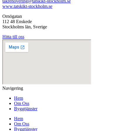
takrenovering@tatskikt-stockholm.se
www.tatskikt-stockholm.se
Ornögatan
112 48 Enskede
Stockholms län, Sverige
Hitta till oss
Navigering
Hem
Om Oss
Byggtjänster
Hem
Om Oss
Byggtjänster