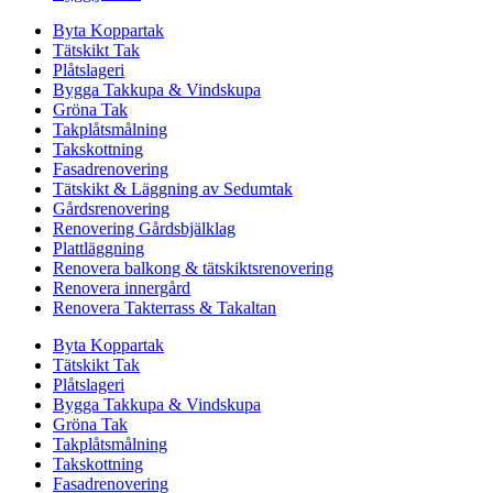
Byta Koppartak
Tätskikt Tak
Plåtslageri
Bygga Takkupa & Vindskupa
Gröna Tak
Takplåtsmålning
Takskottning
Fasadrenovering
Tätskikt & Läggning av Sedumtak
Gårdsrenovering
Renovering Gårdsbjälklag
Plattläggning
Renovera balkong & tätskiktsrenovering
Renovera innergård
Renovera Takterrass & Takaltan
Byta Koppartak
Tätskikt Tak
Plåtslageri
Bygga Takkupa & Vindskupa
Gröna Tak
Takplåtsmålning
Takskottning
Fasadrenovering