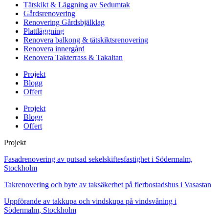
Tätskikt & Läggning av Sedumtak
Gårdsrenovering
Renovering Gårdsbjälklag
Plattläggning
Renovera balkong & tätskiktsrenovering
Renovera innergård
Renovera Takterrass & Takaltan
Projekt
Blogg
Offert
Projekt
Blogg
Offert
Projekt
Fasadrenovering av putsad sekelskiftesfastighet i Södermalm,
Stockholm
Takrenovering och byte av taksäkerhet på flerbostadshus i Vasastan
Uppförande av takkupa och vindskupa på vindsvåning i
Södermalm, Stockholm