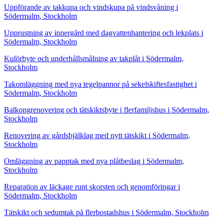
Uppförande av takkupa och vindskupa på vindsvåning i
Södermalm, Stockholm
Upprustning av innergård med dagvattenhantering och lekplats i
Södermalm, Stockholm
Kulörbyte och underhållsmålning av takplåt i Södermalm,
Stockholm
Takomläggning med nya tegelpannor på sekelskiftesfastighet i
Södermalm, Stockholm
Balkongrenovering och tätskiktsbyte i flerfamiljshus i Södermalm,
Stockholm
Renovering av gårdsbjälklag med nytt tätskikt i Södermalm,
Stockholm
Omläggning av papptak med nya plåtbeslag i Södermalm,
Stockholm
Reparation av läckage runt skorsten och genomföringar i
Södermalm, Stockholm
Tätskikt och sedumtak på flerbostadshus i Södermalm, Stockholm