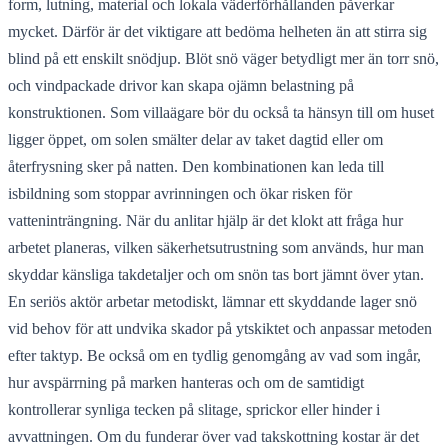
form, lutning, material och lokala väderförhållanden påverkar
mycket. Därför är det viktigare att bedöma helheten än att stirra sig
blind på ett enskilt snödjup. Blöt snö väger betydligt mer än torr snö,
och vindpackade drivor kan skapa ojämn belastning på
konstruktionen. Som villaägare bör du också ta hänsyn till om huset
ligger öppet, om solen smälter delar av taket dagtid eller om
återfrysning sker på natten. Den kombinationen kan leda till
isbildning som stoppar avrinningen och ökar risken för
vatteninträngning. När du anlitar hjälp är det klokt att fråga hur
arbetet planeras, vilken säkerhetsutrustning som används, hur man
skyddar känsliga takdetaljer och om snön tas bort jämnt över ytan.
En seriös aktör arbetar metodiskt, lämnar ett skyddande lager snö
vid behov för att undvika skador på ytskiktet och anpassar metoden
efter taktyp. Be också om en tydlig genomgång av vad som ingår,
hur avspärrning på marken hanteras och om de samtidigt
kontrollerar synliga tecken på slitage, sprickor eller hinder i
avvattningen. Om du funderar över vad takskottning kostar är det