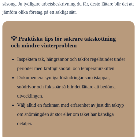
säsong. Ju tydligare arbetsbeskrivning du får, desto lättare blir det att
jämföra olika företag på ett sakligt sätt.
💡 Praktiska tips för säkrare takskottning
och mindre vinterproblem
Inspektera tak, hängrännor och takfot regelbundet under
perioder med kraftigt snöfall och temperaturskiften.
Dokumentera synliga förändringar som istappar,
snödrivor och fuktspår så blir det lättare att bedöma
utvecklingen.
Välj alltid en fackman med erfarenhet av just din taktyp
om snömängden är stor eller om taket har känsliga
detaljer.