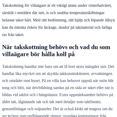
Takskottning för villaägare är ett viktigt ämne under vinterhalvåret,
särskilt i områden där snö, is och snabba temperaturskiftningar
belastar taket hårt. Med rätt bedömning, rätt hjälp och löpande tillsyn
kan du minska risken för läckage, skador på takmaterial och farliga
ras från taket.
När takskottning behövs och vad du som
villaägare bör hålla koll på
Takskottning handlar inte bara om att få bort stora mängder snö. Det
handlar lika mycket om att skydda takkonstruktionen, avvattningen
och området runt huset. På en villa kan behovet uppstå när snön blir
tung och blöt, när drivbildning samlas på en sida av taket eller när is
bildas vid takfot och i hängrännor. Extra uppmärksamhet behövs på
äldre tak, låglutande tak och tak med detaljer som takfönster,
genomföringar och solpaneler. Det är också klokt att reagera om du
ser tecken som nedhängande rännor, ovanliga knäppningar från