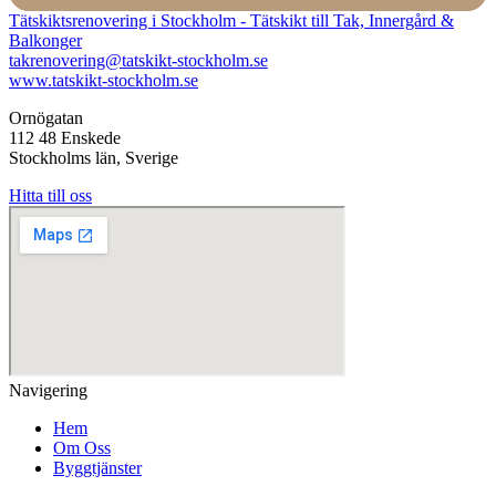
Tätskiktsrenovering i Stockholm - Tätskikt till Tak, Innergård &
Balkonger
takrenovering@tatskikt-stockholm.se
www.tatskikt-stockholm.se
Ornögatan
112 48 Enskede
Stockholms län, Sverige
Hitta till oss
Navigering
Hem
Om Oss
Byggtjänster