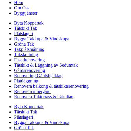
Hem
Om Oss
Byggtjänster
Byta Koppartak
Tätskikt Tak
Plåtslageri
Bygga Takkupa & Vindskupa
Gröna Tak
Takplåtsmålning
Takskottning
Fasadrenovering
Tätskikt & Läggning av Sedumtak
Gårdsrenovering
Renovering Gårdsbjälklag
Plattläggning
Renovera balkong & tätskiktsrenovering
Renovera innergård
Renovera Takterrass & Takaltan
Byta Koppartak
Tätskikt Tak
Plåtslageri
Bygga Takkupa & Vindskupa
Gröna Tak