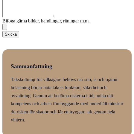
Bifoga gärna bilder, handlingar, ritningar m.m.
Skicka
Sammanfattning
Takskottning för villaägare behövs när snö, is och ojämn
belastning börjar hota takets funktion, säkerhet och
avvattning. Genom att bedöma riskerna i tid, anlita rätt
kompetens och arbeta förebyggande med underhåll minskar
du risken för skador och får ett tryggare tak genom hela
vintern.