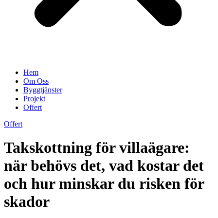
Hem
Om Oss
Byggtjänster
Projekt
Offert
Offert
Takskottning för villaägare:
när behövs det, vad kostar det
och hur minskar du risken för
skador