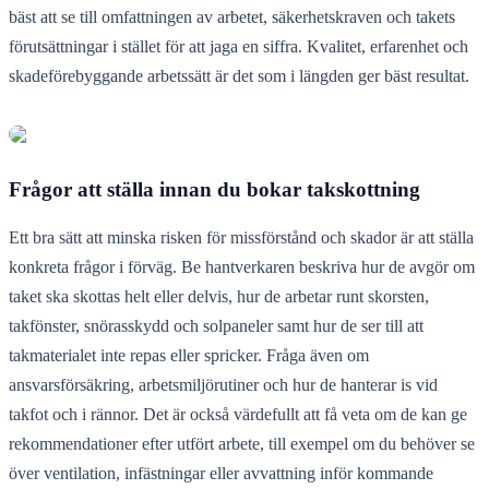
bäst att se till omfattningen av arbetet, säkerhetskraven och takets
förutsättningar i stället för att jaga en siffra. Kvalitet, erfarenhet och
skadeförebyggande arbetssätt är det som i längden ger bäst resultat.
Frågor att ställa innan du bokar takskottning
Ett bra sätt att minska risken för missförstånd och skador är att ställa
konkreta frågor i förväg. Be hantverkaren beskriva hur de avgör om
taket ska skottas helt eller delvis, hur de arbetar runt skorsten,
takfönster, snörasskydd och solpaneler samt hur de ser till att
takmaterialet inte repas eller spricker. Fråga även om
ansvarsförsäkring, arbetsmiljörutiner och hur de hanterar is vid
takfot och i rännor. Det är också värdefullt att få veta om de kan ge
rekommendationer efter utfört arbete, till exempel om du behöver se
över ventilation, infästningar eller avvattning inför kommande