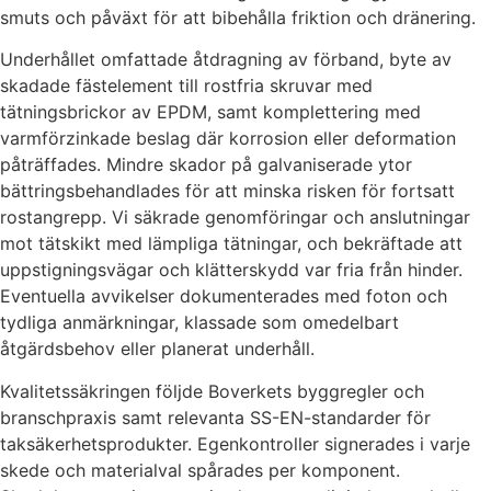
smuts och påväxt för att bibehålla friktion och dränering.
Underhållet omfattade åtdragning av förband, byte av
skadade fästelement till rostfria skruvar med
tätningsbrickor av EPDM, samt komplettering med
varmförzinkade beslag där korrosion eller deformation
påträffades. Mindre skador på galvaniserade ytor
bättringsbehandlades för att minska risken för fortsatt
rostangrepp. Vi säkrade genomföringar och anslutningar
mot tätskikt med lämpliga tätningar, och bekräftade att
uppstigningsvägar och klätterskydd var fria från hinder.
Eventuella avvikelser dokumenterades med foton och
tydliga anmärkningar, klassade som omedelbart
åtgärdsbehov eller planerat underhåll.
Kvalitetssäkringen följde Boverkets byggregler och
branschpraxis samt relevanta SS-EN-standarder för
taksäkerhetsprodukter. Egenkontroller signerades i varje
skede och materialval spårades per komponent.